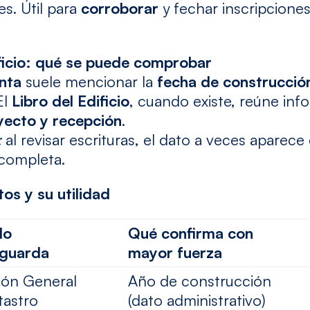
s. Útil para
corroborar
y fechar inscripcione
ificio: qué se puede comprobar
nta
suele mencionar la
fecha de construcció
El
Libro del Edificio
, cuando existe, reúne inf
yecto y recepción
.
:
al revisar escrituras, el dato a veces aparec
completa.
os y su utilidad
lo
Qué confirma con
/guarda
mayor fuerza
ión General
Año de construcción
tastro
(dato administrativo)