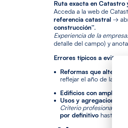
Ruta exacta en Catastro 
Acceda a la web de Catas
referencia catastral
→ abr
construcción”
.
Experiencia de la empresa
detalle del campo) y anot
Errores típicos a evitar
Reformas que alteran 
reflejar el año de la int
Edificios con ampliacio
Usos y agregaciones
: 
Criterio profesional:
si e
por definitivo
hasta con