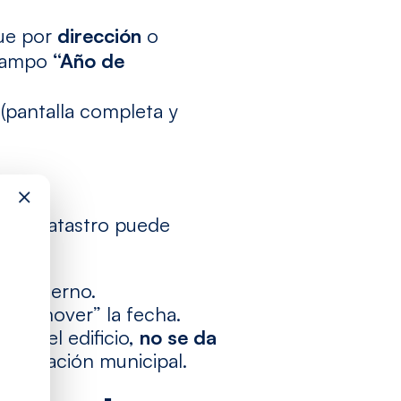
que por
dirección
o
ampo
“Año de
 (pantalla completa y
×
ral
, Catastro puede
ás moderno.
en “mover” la fecha.
te del edificio,
no se da
mentación municipal.