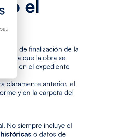
do el
S
ubau
ha real de finalización de la
acredita que la obra se
abarse en el expediente
a claramente anterior, el
orme y en la carpeta del
l. No siempre incluye el
históricas
o datos de