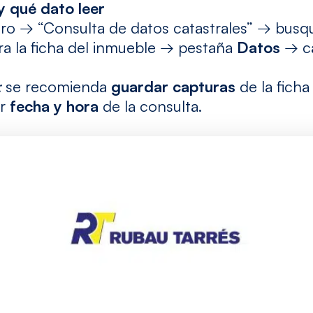
y qué dato leer
tro → “Consulta de datos catastrales” → bus
a la ficha del inmueble → pestaña
Datos
→ c
:
se recomienda
guardar capturas
de la ficha
ar
fecha y hora
de la consulta.
el campo
: en edificios con
rehabilitación integ
ervención más reciente.
nes
: el año puede corresponder al cuerpo m
cambios de uso o agregaciones de fincas pued
l año de Catastro no cuadra con la edad aparen
trastar con
certificado de fin de obra
o docu