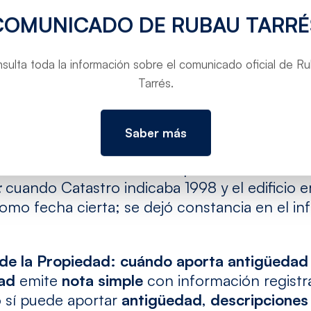
vas oficiales cuan
COMUNICADO DE RUBAU TARRÉ
oincide o falta
sulta toda la información sobre el comunicado oficial de R
Tarrés.
: qué es, quién lo emite y cómo solicitarlo
 documento técnico
más fiable
para fijar la fec
técnico competente
(dirección facultativa) y 
Saber más
cto y licencias. Si no se conserva, puede rec
casiones, en el archivo del promotor.
:
cuando Catastro indicaba 1998 y el edificio er
omo fecha cierta; se dejó constancia en el inf
 de la Propiedad: cuándo aporta antigüedad
dad
emite
nota simple
con información registra
 sí puede aportar
antigüedad
,
descripciones 