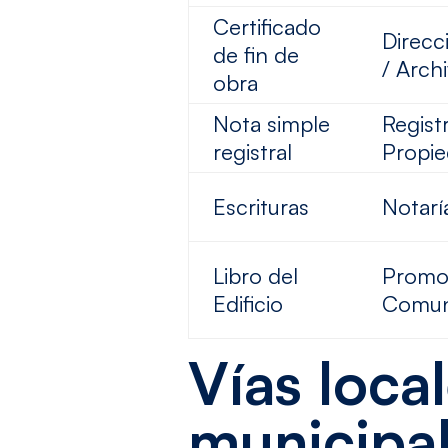
Certificado
Direcc
de fin de
/ Arch
obra
Nota simple
Regist
registral
Propi
Escrituras
Notarí
Libro del
Promo
Edificio
Comun
Vías loca
municipal