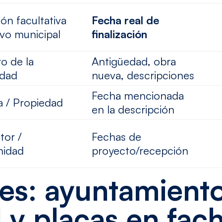
ión facultativa
Fecha real de
ivo municipal
finalización
ro de la
Antigüedad, obra
edad
nueva, descripciones
Fecha mencionada
a / Propiedad
en la descripción
tor /
Fechas de
idad
proyecto/recepción
les: ayuntamiento
 y placas en fac