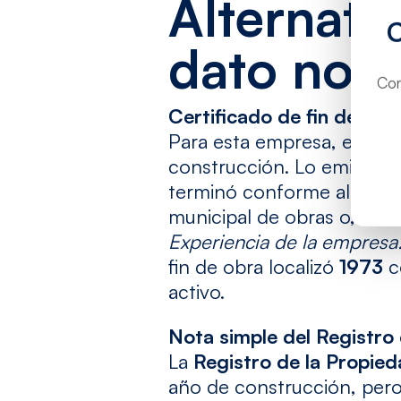
Alternati
dato no c
Con
Certificado de fin de obra
Para esta empresa, es el
construcción. Lo emite el
terminó conforme al proye
municipal de obras o, en o
Experiencia de la empresa
fin de obra localizó
1973
c
activo.
Nota simple del Registro
La
Registro de la Propie
año de construcción, pero