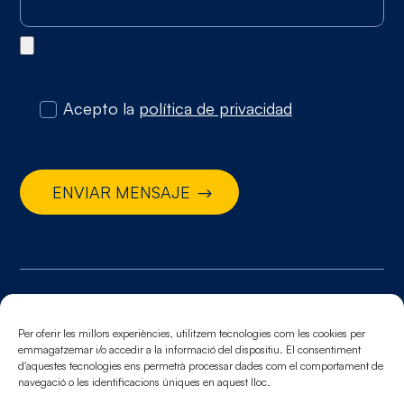
Acepto la
política de privacidad
ENVIAR MENSAJE
© 2026. Todos los derechos reservados
Aviso legal.
Política de cookies.
Política de
Per oferir les millors experiències, utilitzem tecnologies com les cookies per
emmagatzemar i/o accedir a la informació del dispositiu. El consentiment
privacidad
d'aquestes tecnologies ens permetrà processar dades com el comportament de
navegació o les identificacions úniques en aquest lloc.