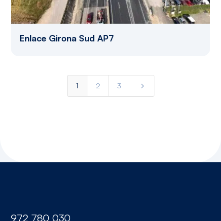
Enlace Girona Sud AP7
5
1
2
3
972 780 030