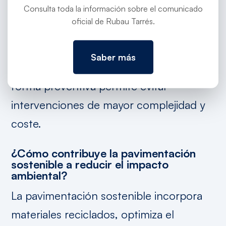
Consulta toda la información sobre el comunicado
deformaciones, pérdida de adherencia,
oficial de Rubau Tarrés.
desgaste superficial o deterioros
estructurales que afectan a la seguridad
Saber más
y al confort de la circulación. Actuar de
forma preventiva permite evitar
intervenciones de mayor complejidad y
coste.
¿Cómo contribuye la pavimentación
sostenible a reducir el impacto
ambiental?
La pavimentación sostenible incorpora
materiales reciclados, optimiza el