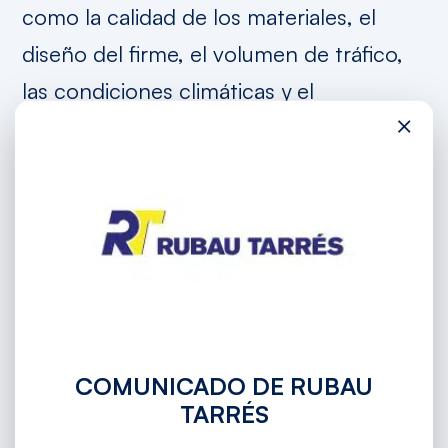
como la calidad de los materiales, el
diseño del firme, el volumen de tráfico,
las condiciones climáticas y el
×
mantenimiento realizado a lo largo del
tiempo. Una correcta ejecución y un
mantenimiento preventivo ayudan a
prolongar la vida útil de la
infraestructura.
¿Cuándo es necesario rehabilitar un
firme?
COMUNICADO DE RUBAU
La rehabilitación resulta necesaria
TARRÉS
cuando aparecen fisuras,