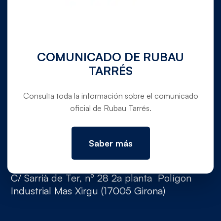
972 780 030
info@rubautarres.com
COMUNICADO DE RUBAU
TARRÉS
OFICINAS EN VERGES Y DOMICILIO SOCIAL
Consulta toda la información sobre el comunicado
Ctra. C-31 de Torroella de Montgrí a Verges,
oficial de Rubau Tarrés.
pk. 354,5 (Canet de La Tallada, 17134,
Girona)
Saber más
OFICINAS EN GIRONA
C/ Sarrià de Ter, nº 28 2a planta Polígon
Industrial Mas Xirgu (17005 Girona)