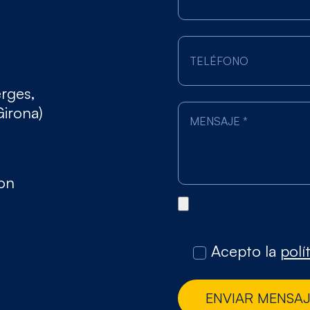
erges,
Girona)
gon
Acepto la
polí
ENVIAR MENSA