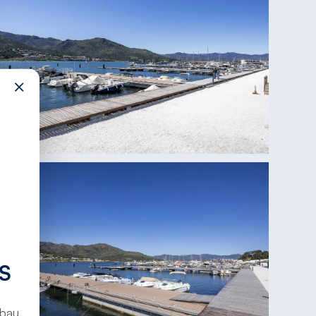
×
S
ubau