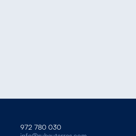
972 780 030
info@rubautarres.com