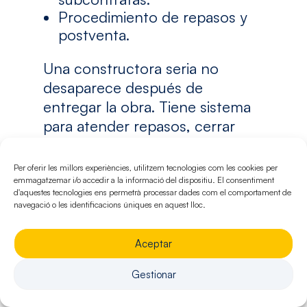
Procedimiento de repasos y
postventa.
Una constructora seria no
desaparece después de
entregar la obra. Tiene sistema
para atender repasos, cerrar
documentación y responder
ante incidencias.
Per oferir les millors experiències, utilitzem tecnologies com les cookies per
emmagatzemar i/o accedir a la informació del dispositiu. El consentiment
Fiscalidad e
d'aquestes tecnologies ens permetrà processar dades com el comportament de
navegació o les identificacions úniques en aquest lloc.
IVA
Aceptar
aplicable
Gestionar