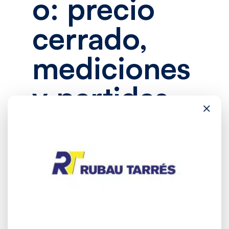
o: precio
cerrado,
mediciones
y partidas
×
El presupuesto es uno de los
puntos donde más conflictos
aparecen. Muchos promotores
comparan importes finales sin
comprobar si las ofertas
incluyen exactamente lo mismo.
Eso es un error.