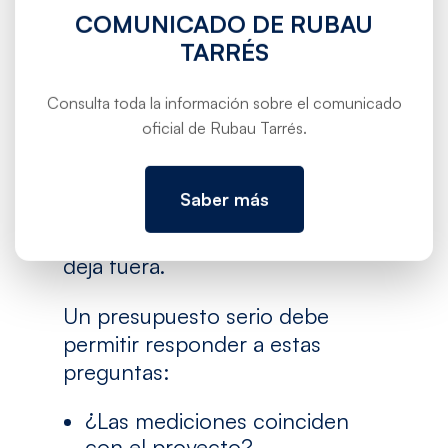
Para valorar correctamente una
COMUNICADO DE RUBAU
constructora de obra nueva, el
TARRÉS
promotor debe analizar el
presupuesto por partidas,
Consulta toda la información sobre el comunicado
mediciones, calidades y
oficial de Rubau Tarrés.
exclusiones. Dos ofertas pueden
tener una diferencia importante
Saber más
de precio porque una incluye
determinados trabajos y otra los
deja fuera.
Un presupuesto serio debe
permitir responder a estas
preguntas:
¿Las mediciones coinciden
con el proyecto?