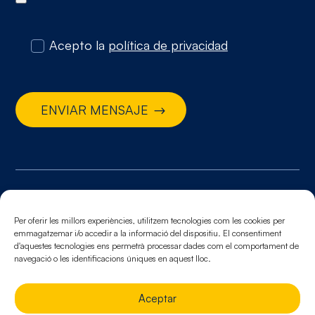
Acepto la
política de privacidad
ENVIAR MENSAJE
© 2026. Todos los derechos reservados
Aviso legal.
Política de cookies.
Política de
Per oferir les millors experiències, utilitzem tecnologies com les cookies per
emmagatzemar i/o accedir a la informació del dispositiu. El consentiment
privacidad
d'aquestes tecnologies ens permetrà processar dades com el comportament de
navegació o les identificacions úniques en aquest lloc.
Aceptar