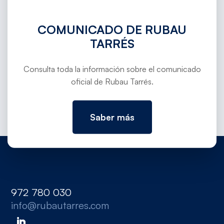
C-63 y se han habilitado espacios para
COMUNICADO DE RUBAU
fibra óptica, drenaje y elementos de
TARRÉS
integración ambiental.
Consulta toda la información sobre el comunicado
oficial de Rubau Tarrés.
Saber más
972 780 030
info@rubautarres.com