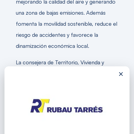
mejorando la calidad del aire y generando
una zona de bajas emisiones. Además
fomenta la movilidad sostenible, reduce el
riesgo de accidentes y favorece la
dinamización económica local.
La consejera de Territorio, Vivienda y
×
Transición Ecológica, Sílvia Paneque, ha
destacado que esta obra «mejora la
accesibilidad, fomenta la economía y
contribuye a una movilidad más
sostenible». También se han realizado
mejoras en el firme de la travesera de la