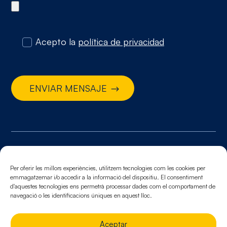
Acepto la
política de privacidad
ENVIAR MENSAJE
© 2026. Todos los derechos reservados
Aviso legal.
Política de cookies.
Política de
Per oferir les millors experiències, utilitzem tecnologies com les cookies per
emmagatzemar i/o accedir a la informació del dispositiu. El consentiment
privacidad
d'aquestes tecnologies ens permetrà processar dades com el comportament de
navegació o les identificacions úniques en aquest lloc.
Aceptar