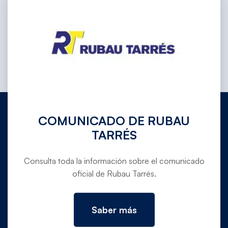
COMUNICADO DE RUBAU
TARRÉS
972 780 030
Consulta toda la información sobre el comunicado
info@rubautarres.com
oficial de Rubau Tarrés.
Saber más
OFICINAS EN VERGES Y DOMICILIO SOCIAL