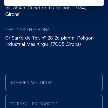
Ctra. C-31 de Torroella de Montgrí a Verges,
pk. 354,5 (Canet de La Tallada, 17134,
Girona)
OFICINAS EN GIRONA
C/ Sarrià de Ter, nº 28 2a planta Polígon
Industrial Mas Xirgu (17005 Girona)