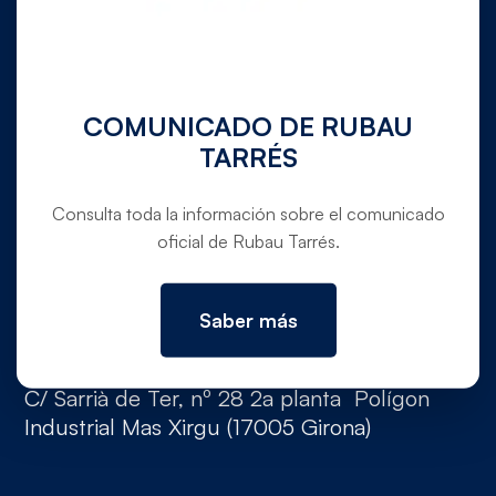
972 780 030
info@rubautarres.com
COMUNICADO DE RUBAU
TARRÉS
OFICINAS EN VERGES Y DOMICILIO SOCIAL
Consulta toda la información sobre el comunicado
Ctra. C-31 de Torroella de Montgrí a Verges,
oficial de Rubau Tarrés.
pk. 354,5 (Canet de La Tallada, 17134,
Girona)
Saber más
OFICINAS EN GIRONA
C/ Sarrià de Ter, nº 28 2a planta Polígon
Industrial Mas Xirgu (17005 Girona)