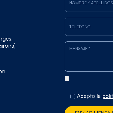
erges,
Girona)
gon
Acepto la
polí
ENVIAR MENSA