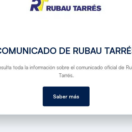
COMUNICADO DE RUBAU TARRÉ
sulta toda la información sobre el comunicado oficial de R
Tarrés.
Saber más
omportes de reg de la séquia Monar i repara diversos tr
e). diaridegirona.cat. https://www.diaridegirona.cat/gi