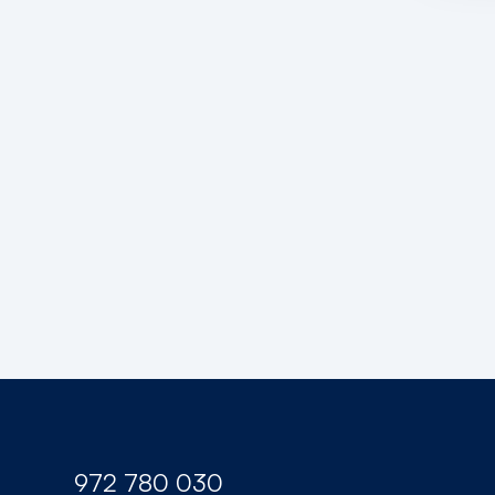
quatre-comportes-reg-12190
972 780 030