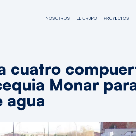
NOSOTROS
EL GRUPO
PROYECTOS
va cuatro compuer
cequia Monar para
e agua