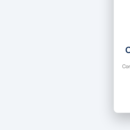
Con
Fuente
:
«Salt renova quatre c
d’aigua.»
(2025, 25 de setembr