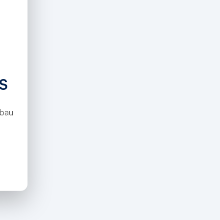
S
ubau
ams del mur per evitar pèrdues
rona/2025/09/24/salt-renova-