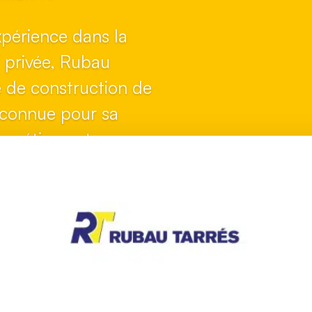
xpérience dans la
 privée, Rubau
e de construction de
econnue pour sa
nergétique et son
ental.
 de vie
t adaptés aux
.
 VOTRE PROJET