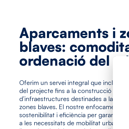
Aparcaments
i
z
blaves:
comodit
ordenació
del
tr
Oferim un servei integral que inclou d
del projecte fins a la construcció i exp
d’infraestructures destinades a la gest
zones blaves. El nostre enfocament c
sostenibilitat i eficiència per garantir 
a les necessitats de mobilitat urbana, 