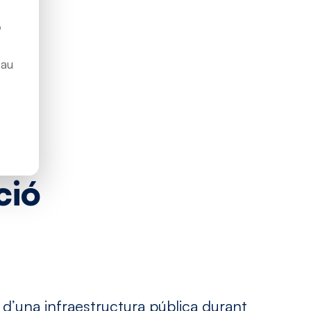
S
bau
ció
 d’una infraestructura pública durant