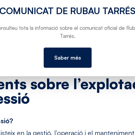
a ordenar el trànsit
COMUNICAT DE RUBAU TARRÉ
rmini, implementem
sponsables per
ures i promoure un
nsulteu tota la informació sobre el comunicat oficial de Ru
Tarrés.
Saber més
ents
sobre
l’explota
ssió
ssió?
steix en la gestió, l’operació i el manteniment