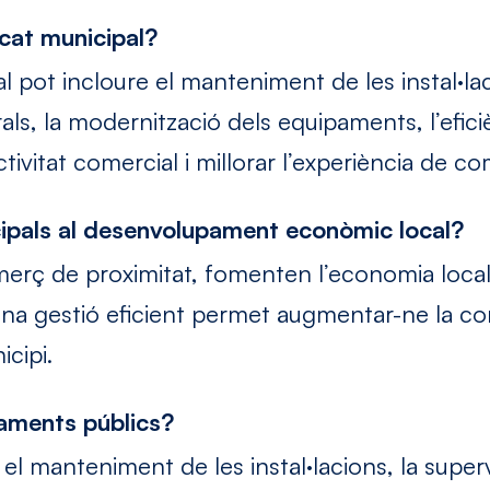
rcat municipal?
l pot incloure el manteniment de les instal·lac
als, la modernització dels equipaments, l’efici
tivitat comercial i millorar l’experiència de com
ipals al desenvolupament econòmic local?
merç de proximitat, fomenten l’economia loca
Una gestió eficient permet augmentar-ne la comp
icipi.
caments públics?
el manteniment de les instal·lacions, la superv