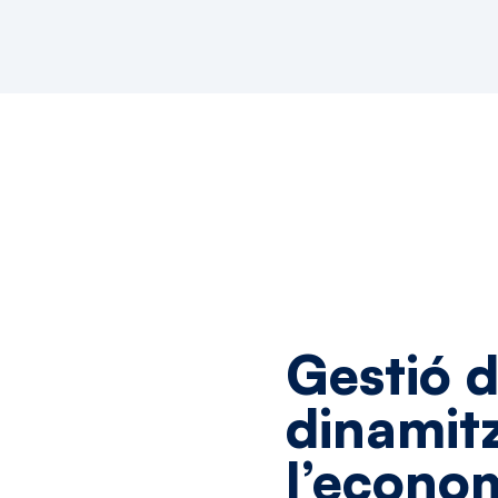
Gestió
d
dinamit
l’econo