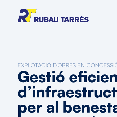
EXPLOTACIÓ D’OBRES EN CONCESSI
Gestió
eficie
d’infraestruc
per
al
benest