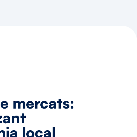
e
mercats:
zant
mia
local