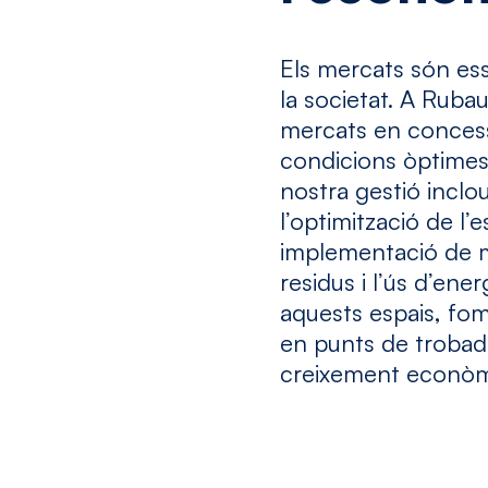
Els mercats són esse
la societat. A Ruba
mercats en concess
condicions òptimes
nostra gestió inclo
l’optimització de l’e
implementació de m
residus i l’ús d’en
aquests espais, fom
en punts de trobada
creixement econòmic