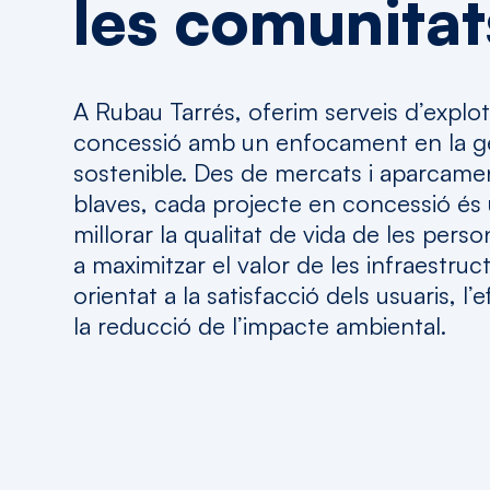
les
comunitat
A
Rubau
Tarrés
,
oferim
serveis
d’explo
concessió
amb
un
enfocament
en la
g
sostenible. Des de
mercats
i
aparcamen
blaves, cada projecte en concessió
és
millorar
la
qualitat
de vida de les perso
a
maximitzar
el valor de les
infraestruc
orientat
a la
satisfacció
dels
usuaris
,
l’
la
reducció
de
l’impacte
ambiental.