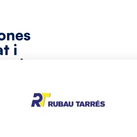
ones
at
i
ànsit
es de la concepció
lotació
ió d’aparcaments i
ombina innovació,
solucions adaptades
optimitzant