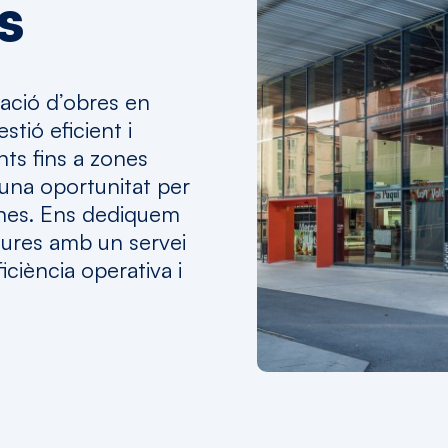
s
tació
d’obres
en
estió
eficient
i
ts fins a zones
una
oportunitat
per
nes
.
Ens
dediquem
tures
amb
un
servei
eficiència
operativa i