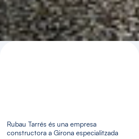
Experts
en
construcció
d’obres
Rubau Tarrés és una empresa
d’enginyeria
civil
i
constructora a Girona especialitzada
edificació