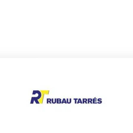
als necessiten
seva operativitat i
 de manteniment