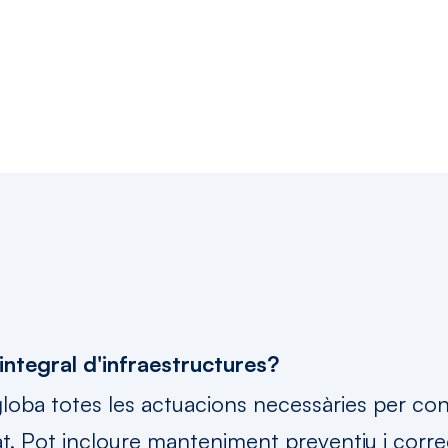
ents
sobre
el
mante
integral d'infraestructures?
structures
loba totes les actuacions necessàries per con
. Pot incloure manteniment preventiu i correc