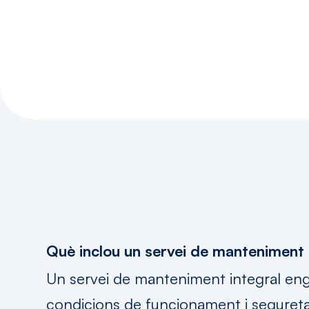
Preguntes
Freqü
Què inclou un servei de manteniment 
integral
d’infrae
Un servei de manteniment integral eng
condicions de funcionament i seguretat