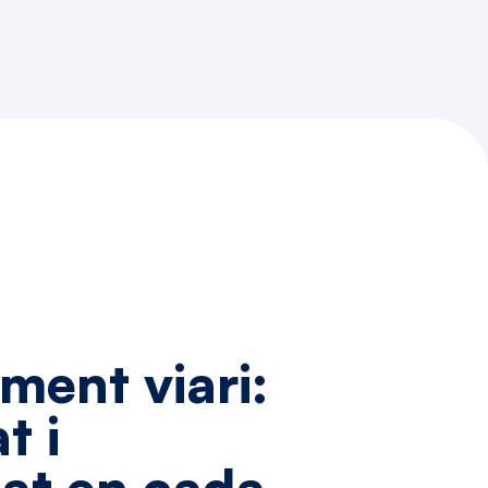
iment
viari:
at
i