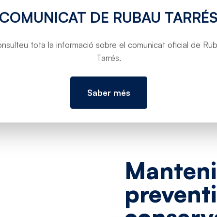
t-hi revisions
COMUNICAT DE RUBAU TARRÉ
paracions. Amb un
durabilitat i
nsulteu tota la informació sobre el comunicat oficial de Ru
ons.
Tarrés.
Saber més
Manten
prevent