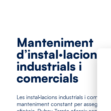
Manteniment
d’instal·lacions
industrials
i
comercials
Les instal·lacions industrials i comerci
manteniment constant per assegurar la 
eficàcia. Rubau Tarrés ofereix serveis