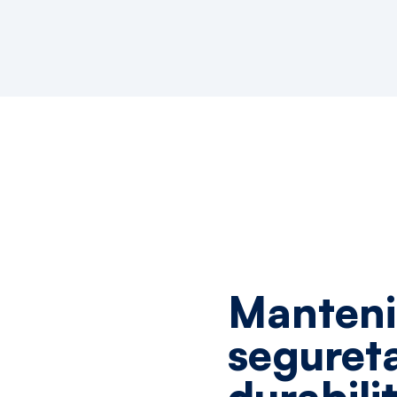
Manten
seguret