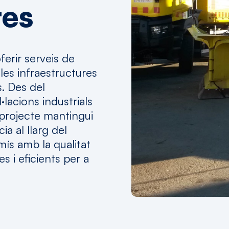
res
erir serveis de
les infraestructures
. Des del
·lacions industrials
projecte mantingui
ia al llarg del
ís amb la qualitat
 i eficients per a