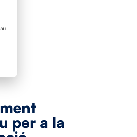
S
bau
iment
iu
per
a
la