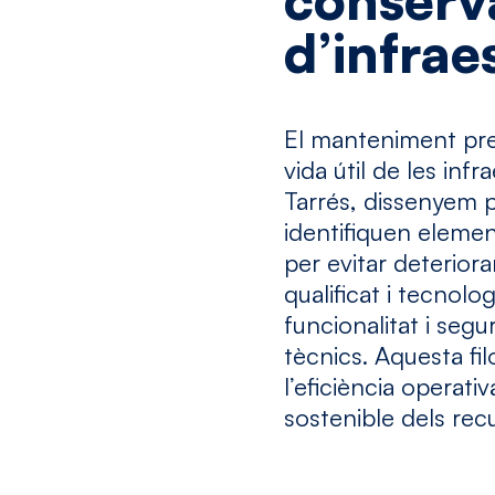
conserv
d’infrae
El manteniment prev
vida útil de les inf
Tarrés, dissenyem 
identifiquen elemen
per evitar deterio
qualificat i tecnol
funcionalitat i segu
tècnics. Aquesta fi
l’eficiència operati
sostenible dels rec