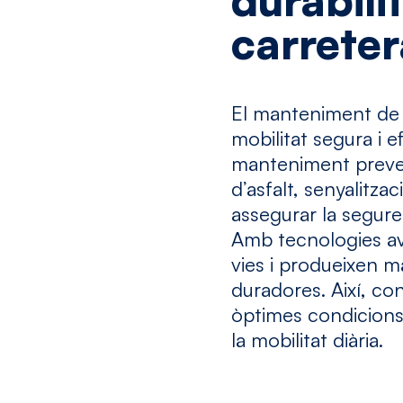
durabili
carreter
El manteniment de c
mobilitat segura i e
manteniment preven
d’asfalt, senyalitzac
assegurar la seguret
Amb tecnologies ava
vies i produeixen ma
duradores. Així, co
òptimes condicions,
la mobilitat diària.