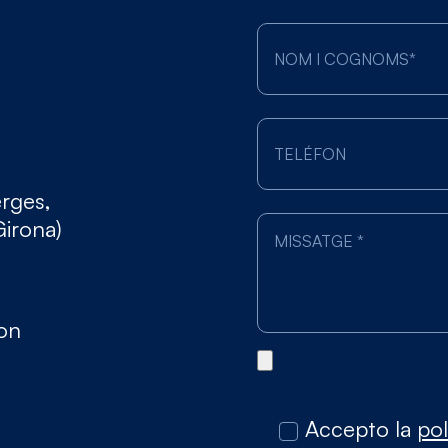
erges,
Girona)
gon
Accepto la
pol