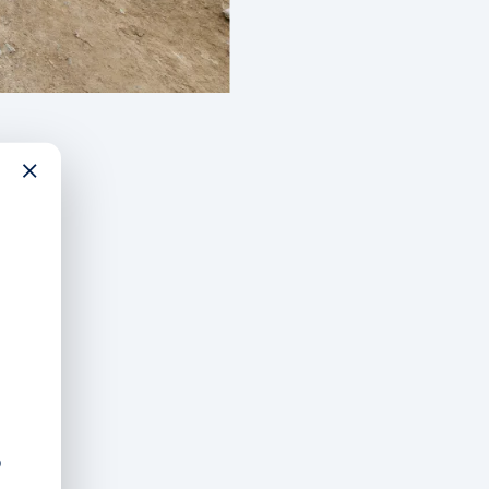
×
edor de la carretera C-66 amb
ímit amb Girona per oferir una
t camins existents i inclou un
 metres per garantir la
a 2025 que persegueix la
romogut i gestionat pel
strucció, assumint part dels
S