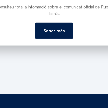
à simbolitza la manera de fer les infraestructures del Gov
 govern.cat.
https://govern.cat/gov/notes-premsa/749572/
nsulteu tota la informació sobre el comunicat oficial de Ru
ctures-del-govern-respecte-absolut-lentorn
Tarrés.
Saber més