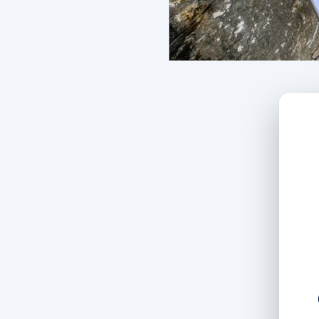
El Govern de Catalunya està co
un tram de 1,8 km i una inver
alternativa al vehicle privat i
tram nou amb passarel·la metàl
connexió segura Aquesta inici
mobilitat descarbonitzada i se
Govern de Catalunya, l’empres
treballs necessaris per fer real