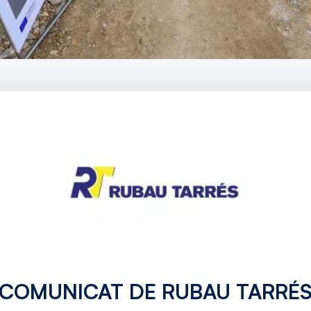
nstruint una nova via ciclista a Celrà al llarg del corr
sió de 2,7 milions d’euros que connectarà Celrà amb el l
 fomentar la mobilitat sostenible El traçat aprofita en par
·lica sobre el riu Ter i les vies del tren de prop de 525
ativa s’emmarca dins l’Estratègia Catalana de la Biciclet
gura per a ciclistes i vianants Tot i que el projecte és p
a Rubau Tarrés, ha tingut un paper actiu en la seva con
itat la nova via ciclista.
COMUNICAT DE RUBAU TARRÉ