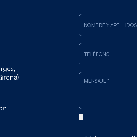
erges,
Girona)
gon