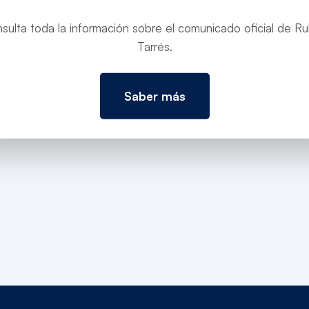
lrà simbolitza la manera de fer les infraestructures del G
sulta toda la información sobre el comunicado oficial de R
re). govern.cat.
https://govern.cat/gov/notes-premsa/749
Tarrés.
ctures-del-govern-respecte-absolut-lentorn
Saber más