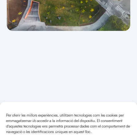
COMPROMÍS
SOCIAL
I
MEDIAMBIENTAL
Creixem
amb
el
territori,
avancem
A Rubau Tarrés integrem la sostenibilitat
amb
el
futur
en el nostre dia a dia des del 2004.
Per oferir les millors experiències, utilitzem tecnologies com les cookies per
emmagatzemar i/o accedir a la informació del dispositiu. El consentiment
Entenem la construcció com una
d'aquestes tecnologies ens permetrà processar dades com el comportament de
responsabilitat amb el medi ambient i
navegació o les identificacions úniques en aquest lloc.