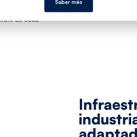
optimitzen l’ús de
Saber més
al, creant espais de
itats de cada
Infraest
industri
adaptad