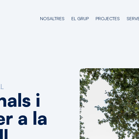
NOSALTRES
EL GRUP
PROJECTES
SERVE
AL
nals
i
er
a
la
ll