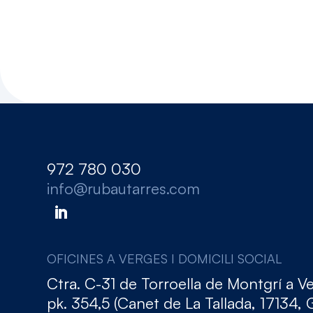
972 780 030
info@rubautarres.com
OFICINES A VERGES I DOMICILI SOCIAL
Ctra. C-31 de Torroella de Montgrí a V
pk. 354,5 (Canet de La Tallada, 17134, 