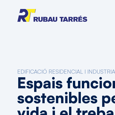
EDIFICACIÓ RESIDENCIAL I INDUSTRI
Espais
funcio
sostenibles
p
vida
i
el
treba