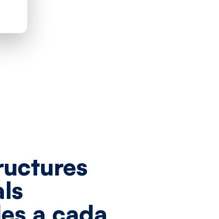
ructures
als
es
a
cada