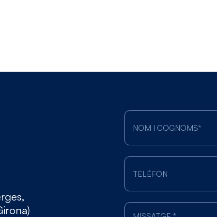
erges,
Girona)