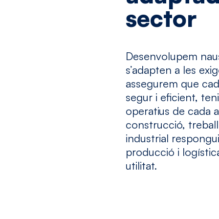
sector
Desenvolupem naus i
s’adapten a les exi
assegurem que cada 
segur i eficient, te
operatius de cada act
construcció, trebal
industrial respongu
producció i logística
utilitat.