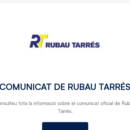
ius
i
a
COMUNICAT DE RUBAU TARRÉ
 que contribueixen
usuaris. Els nostres
nsulteu tota la informació sobre el comunicat oficial de Ru
mb els més alts
Tarrés.
nibilitat, oferint
ió al client. A més,