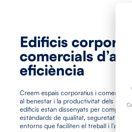
Edificis
corporat
comercials
d’alt
eficiència
Creem espais corporatius i comercials
al benestar i la productivitat dels seus 
Co
edificis estan dissenyats per complir a
estàndards de qualitat, seguretat i soste
entorns que faciliten el treball i l’atenc