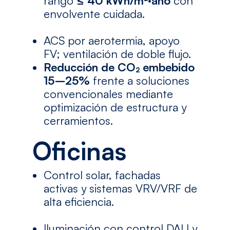
rango
≤ 40 kWh/m²·año
con
envolvente cuidada.
ACS por aerotermia, apoyo
FV; ventilación de doble flujo.
Reducción de CO₂ embebido
15–25%
frente a soluciones
convencionales mediante
optimización de estructura y
cerramientos.
Oficinas
Control solar, fachadas
activas y sistemas VRV/VRF de
alta eficiencia.
Iluminación con control DALI y