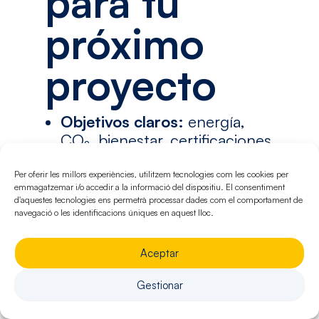
para tu
próximo
proyecto
Objetivos claros:
energía,
CO₂, bienestar, certificaciones
(si aplica).
Per oferir les millors experiències, utilitzem tecnologies com les cookies per
emmagatzemar i/o accedir a la informació del dispositiu. El consentiment
Datos de partida:
clima, uso,
d'aquestes tecnologies ens permetrà processar dades com el comportament de
horario, cargas, presupuesto y
navegació o les identificacions úniques en aquest lloc.
horizonte de inversión.
Equipo alineado:
promotor,
Aceptar
proyectista, constructora y
Gestionar
facility desde el inicio.
Estudio de variantes:
ACV