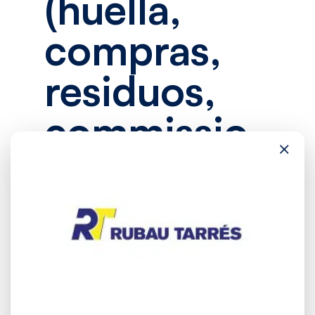
(huella,
compras,
residuos,
commissio
×
ning)
ACV rápido y
huella de
carbono