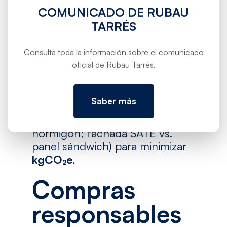
Límites y alcance:
se define
COMUNICADO DE RUBAU
si el ACV cubre estructura,
TARRÉS
envolvente, interiores y MEP.
Datos y EPD:
se priorizan
Consulta toda la información sobre el comunicado
oficial de Rubau Tarrés.
materiales con
Declaraciones
Ambientales de Producto
.
Selección comparativa:
se
Saber más
ensayan variantes (p. ej., losa
postensada vs. mixta acero-
hormigón; fachada SATE vs.
panel sándwich) para minimizar
kgCO₂e
.
Compras
responsables