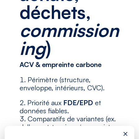
déchets,
commission
ing
)
ACV & empreinte carbone
Périmètre (structure,
enveloppe, intérieurs, CVC).
Priorité aux
FDE/EPD
et
données fiables.
Comparatifs de variantes (ex.
dalle post-tensionnée vs. mixte ;
×
ITE vs. panneau sandwich) pour