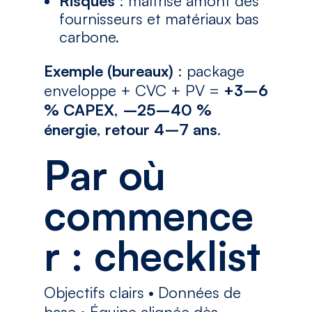
Risques
: maîtrise amont des
fournisseurs et matériaux bas
carbone.
Exemple (bureaux)
: package
enveloppe + CVC + PV =
+3–6
% CAPEX
,
–25–40 %
énergie
,
retour 4–7 ans
.
Par où
commence
r : checklist
Objectifs clairs • Données de
base • Équipe alignée dès