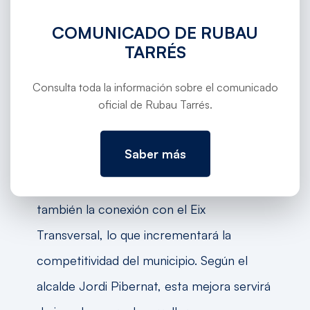
necesario.
COMUNICADO DE RUBAU
Impacto en la conectividad y el
TARRÉS
desarrollo industrial
Consulta toda la información sobre el comunicado
oficial de Rubau Tarrés.
La apertura de la variante de Anglès
mejorará significativamente la conexión
Saber más
entre Girona, Olot y la comarca de la
Selva. Esta infraestructura facilitará
también la conexión con el Eix
Transversal, lo que incrementará la
competitividad del municipio. Según el
alcalde Jordi Pibernat, esta mejora servirá