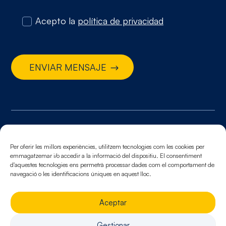
Acepto la
política de privacidad
ENVIAR MENSAJE
© 2026. Todos los derechos reservados
Aviso legal.
Política de cookies.
Política de
Per oferir les millors experiències, utilitzem tecnologies com les cookies per
emmagatzemar i/o accedir a la informació del dispositiu. El consentiment
privacidad
d'aquestes tecnologies ens permetrà processar dades com el comportament de
navegació o les identificacions úniques en aquest lloc.
Aceptar
Gestionar