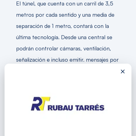
El túnel, que cuenta con un carril de 3,5
metros por cada sentido y una media de
separación de 1 metro, contará con la
última tecnología. Desde una central se
podrán controlar cámaras, ventilación,
señalización e incluso emitir. mensajes por
×
megafonía en caso de emergencia.
Además, se podrán emitir anuncios a
través de frecuencias de FM que los
conductores recibirán en sus radios.
garantizada con barreras automáticas en
cada rotonda para cerrar el acceso si es