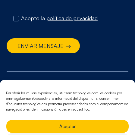
Acepto la
política de privacidad
ENVIAR MENSAJE
© 2026. Todos los derechos reservados
Per oferir les millors experiències, utilitzem tecnologies com les cookies per
Aviso legal.
Política de cookies.
Política de
emmagatzemar i/o accedir a la informació del dispositiu. El consentiment
privacidad
d'aquestes tecnologies ens permetrà processar dades com el comportament de
navegació o les identificacions úniques en aquest lloc.
Aceptar