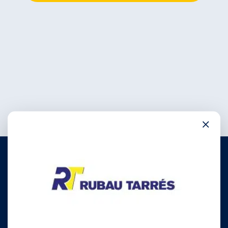
×
972 780 030
info@rubautarres.com