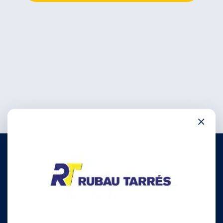
×
972 780 030
info@rubautarres.com