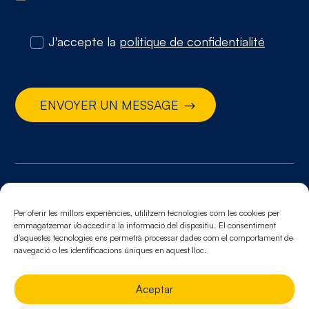
J'accepte la
politique de confidentialité
ENVOYER UN MESSAGE
© 2026. Tous droits réservés
Per oferir les millors experiències, utilitzem tecnologies com les cookies per
Mentions légales.
Politique de cookies.
Politique de
emmagatzemar i/o accedir a la informació del dispositiu. El consentiment
confidentialité
d'aquestes tecnologies ens permetrà processar dades com el comportament de
navegació o les identificacions úniques en aquest lloc.
Aceptar