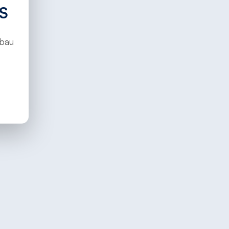
S
ubau