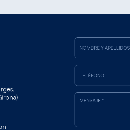
erges,
Girona)
gon