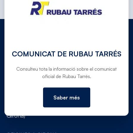
972 780 030
COMUNICAT DE RUBAU TARRÉS
info@rubautarres.com
Consulteu tota la informació sobre el comunicat
oficial de Rubau Tarrés.
OFICINES A VERGES I DOMICILI SOCIAL
Saber més
Ctra. C-31 de Torroella de Montgrí a Verges,
pk. 354,5 (Canet de La Tallada, 17134,
Girona)