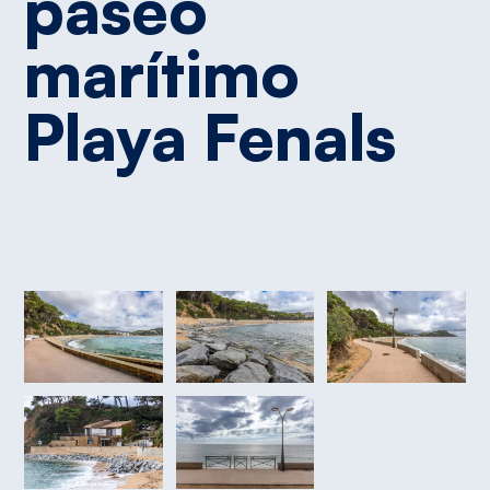
paseo
marítimo
Playa
Fenals