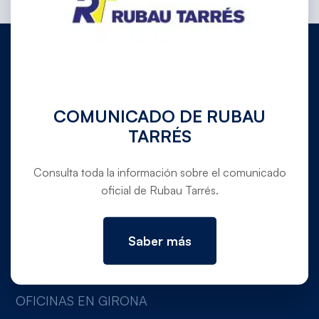
972 780 030
COMUNICADO DE RUBAU
info@rubautarres.com
TARRÉS
Consulta toda la información sobre el comunicado
oficial de Rubau Tarrés.
OFICINAS EN VERGES Y DOMICILIO SOCIAL
Ctra. C-31 de Torroella de Montgrí a Verges,
pk. 354,5 (Canet de La Tallada, 17134,
Saber más
Girona)
OFICINAS EN GIRONA