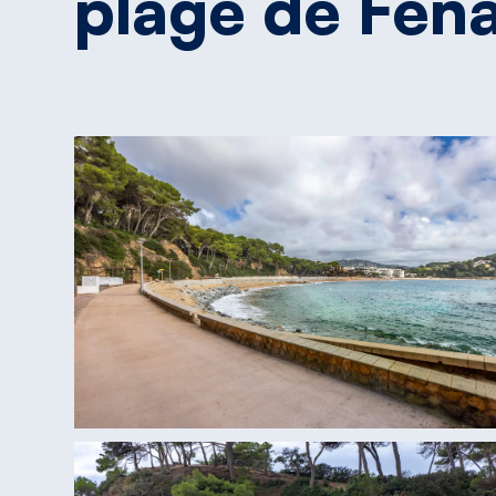
plage
de
Fena