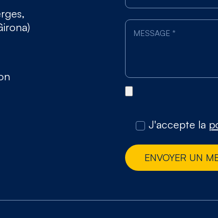
erges,
Girona)
gon
J'accepte la
po
ENVOYER UN M