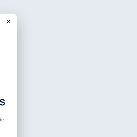
×
S
de