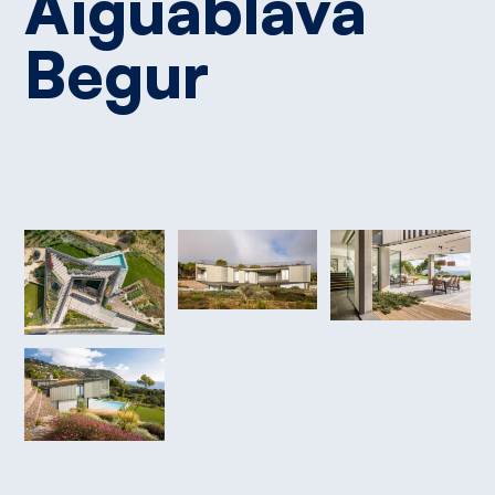
Aiguablava
Begur