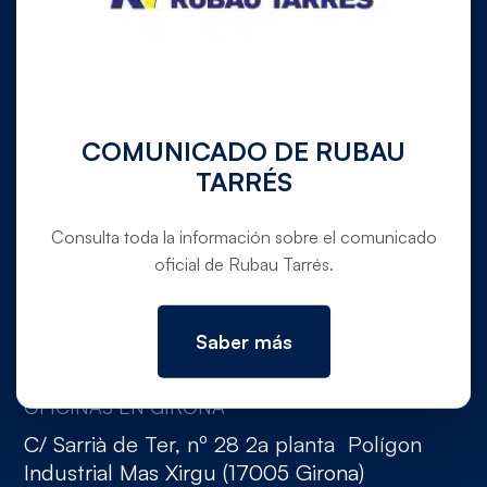
972 780 030
info@rubautarres.com
COMUNICADO DE RUBAU
TARRÉS
Consulta toda la información sobre el comunicado
OFICINAS EN VERGES Y DOMICILIO SOCIAL
oficial de Rubau Tarrés.
Ctra. C-31 de Torroella de Montgrí a Verges,
pk. 354,5 (Canet de La Tallada, 17134,
Girona)
Saber más
OFICINAS EN GIRONA
C/ Sarrià de Ter, nº 28 2a planta Polígon
Industrial Mas Xirgu (17005 Girona)