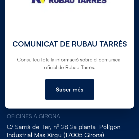
972 780 030
info@rubautarres.com
COMUNICAT DE RUBAU TARRÉS
Consulteu tota la informació sobre el comunicat
oficial de Rubau Tarrés.
OFICINES A VERGES I DOMICILI SOCIAL
Ctra. C-31 de Torroella de Montgrí a Verges,
pk. 354,5 (Canet de La Tallada, 17134,
Saber més
Girona)
OFICINES A GIRONA
C/ Sarrià de Ter, nº 28 2a planta Polígon
Industrial Mas Xirgu (17005 Girona)