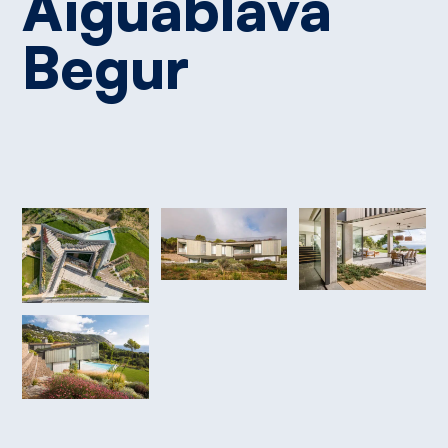
Aiguablava
Begur