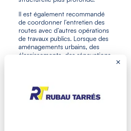
Il est également recommandé
de coordonner l’entretien des
routes avec d’autres opérations
de travaux publics. Lorsque des
aménagements urbains, des
élargissements, des rénovations
×
de réseaux ou des interventions
sur des ouvrages sont prévus,
une planification globale permet
d’éviter les doublons, de réduire
les nuisances pour les usagers
et d’optimiser les ressources
disponibles.