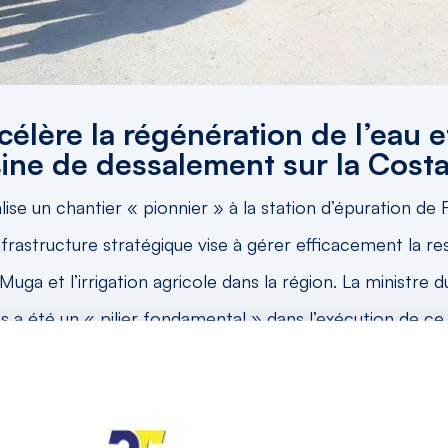
lère la régénération de l’eau e
ine de dessalement sur la Costa
alise un chantier « pionnier » à la station d’épuration 
infrastructure stratégique vise à gérer efficacement la r
 Muga et l’irrigation agricole dans la région. La ministre du
s a été un « pilier fondamental » dans l’exécution de ce 
culteurs locaux.
igueres pour faire face à la sécheresse