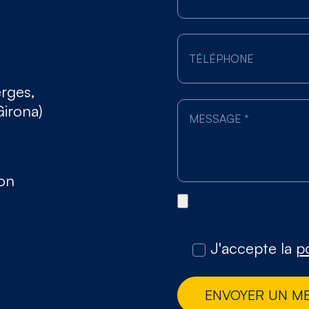
erges,
Girona)
gon
J'accepte la
po
ENVOYER UN M