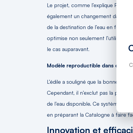
Le projet, comme l’explique Paneque,
également un changement dans le mod
de la destination de l’eau en fonc
optimise non seulement l’utilisation
le cas auparavant.
C
Modèle reproductible dans d’autr
L’édile a souligné que la bonne quali
Cependant, il n’exclut pas la possib
de l’eau disponible. Ce système contri
en préparant la Catalogne à faire fa
Innovation et efficac