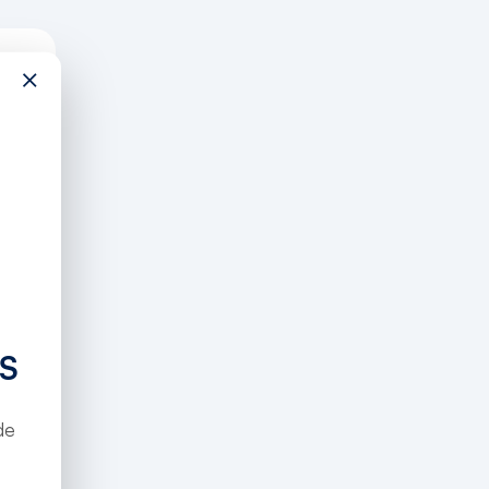
×
S
de