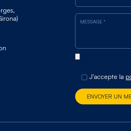
erges,
Girona)
gon
J'accepte la
po
ENVOYER UN M