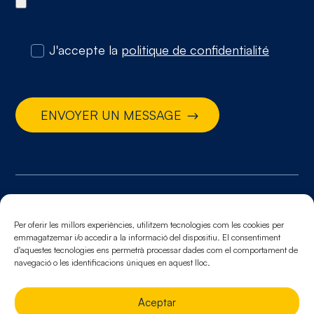
J'accepte la
politique de confidentialité
ENVOYER UN MESSAGE
Mentions légales.
Politique de cookies.
Politique de
Per oferir les millors experiències, utilitzem tecnologies com les cookies per
emmagatzemar i/o accedir a la informació del dispositiu. El consentiment
confidentialité
d'aquestes tecnologies ens permetrà processar dades com el comportament de
navegació o les identificacions úniques en aquest lloc.
Aceptar