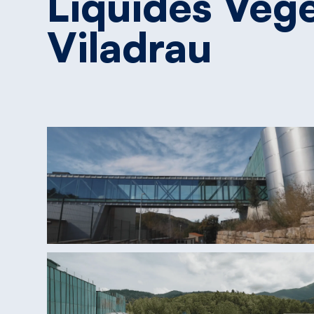
Liquides
Vég
Viladrau