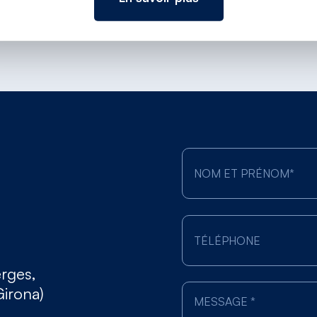
erges,
Girona)