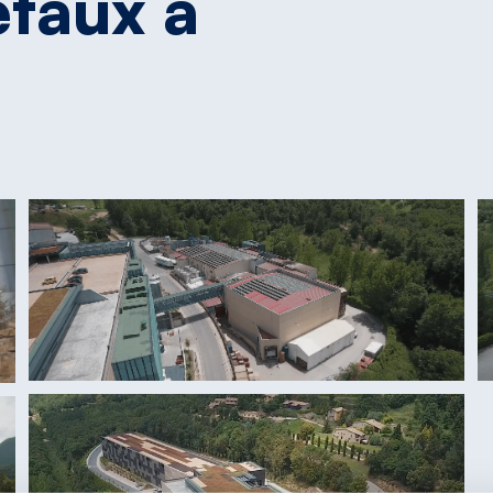
étaux
à