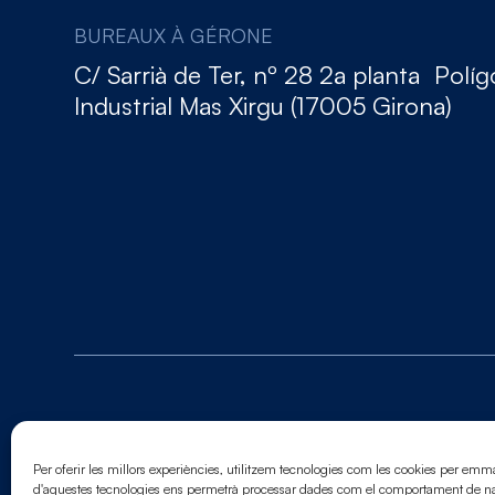
BUREAUX À GÉRONE
C/ Sarrià de Ter, nº 28 2a planta Polí
Industrial Mas Xirgu (17005 Girona)
© 2026. Tous droits réservés
Mentions légales.
Politique de cookies.
Politique 
Per oferir les millors experiències, utilitzem tecnologies com les cookies per emm
d'aquestes tecnologies ens permetrà processar dades com el comportament de nav