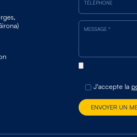
erges,
Girona)
gon
J'accepte la
po
ENVOYER UN M