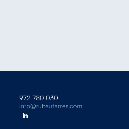
972 780 030
info@rubautarres.com