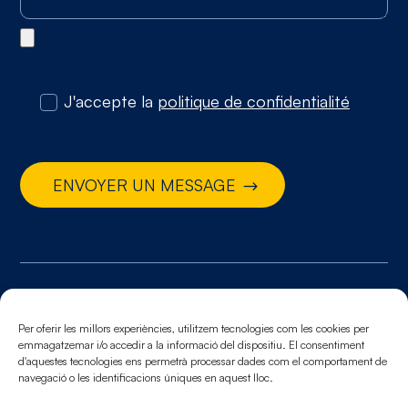
J'accepte la
politique de confidentialité
ENVOYER UN MESSAGE
© 2026. Tous droits réservés
Mentions légales.
Politique de cookies.
Politique de
Per oferir les millors experiències, utilitzem tecnologies com les cookies per
emmagatzemar i/o accedir a la informació del dispositiu. El consentiment
confidentialité
d'aquestes tecnologies ens permetrà processar dades com el comportament de
navegació o les identificacions úniques en aquest lloc.