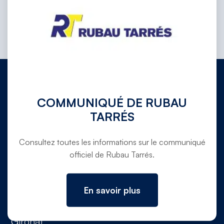
COMMUNIQUÉ DE RUBAU
972 780 030
TARRÉS
info@rubautarres.com
Consultez toutes les informations sur le communiqué
officiel de Rubau Tarrés.
BUREAUX À VERGES ET SIÈGE SOCIAL
En savoir plus
Ctra. C-31 de Torroella de Montgrí a Verges,
pk. 354,5 (Canet de La Tallada, 17134,
Girona)