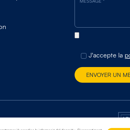
gon
J'accepte la
po
ENVOYER UN M
de confidentialité