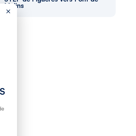
Molins
×
S
de