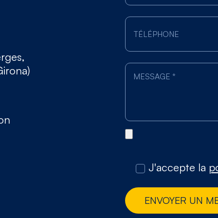
erges,
Girona)
gon
J'accepte la
po
ENVOYER UN M