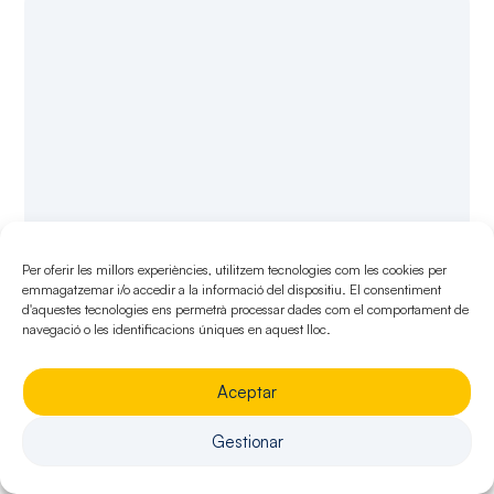
Per oferir les millors experiències, utilitzem tecnologies com les cookies per
Infrastructures conçues pour
emmagatzemar i/o accedir a la informació del dispositiu. El consentiment
améliorer le territoire
d'aquestes tecnologies ens permetrà processar dades com el comportament de
navegació o les identificacions úniques en aquest lloc.
Chaque projet de travaux publics a
un impact direct sur la mobilité, la
Aceptar
sécurité, la gestion de l’eau,
Gestionar
l’accessibilité ou la qualité de vie des