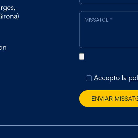
erges,
Girona)
gon
Accepto la
pol
ENVIAR MISSAT