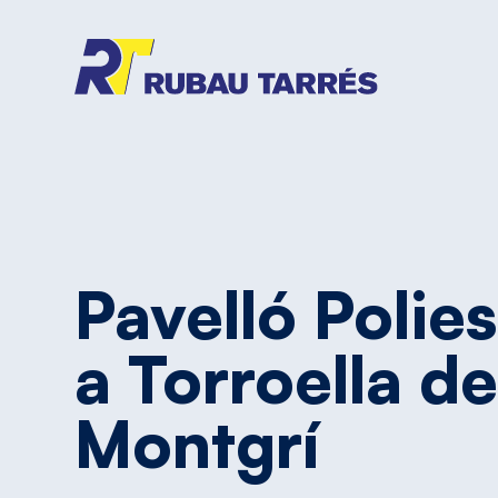
Pavelló
Polie
a
Torroella
d
Montgrí