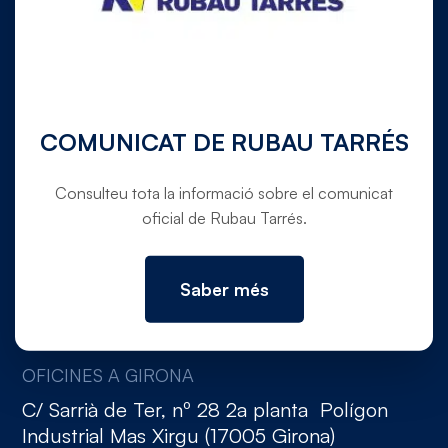
972 780 030
info@rubautarres.com
COMUNICAT DE RUBAU TARRÉS
Consulteu tota la informació sobre el comunicat
oficial de Rubau Tarrés.
OFICINES A VERGES I DOMICILI SOCIAL
Ctra. C-31 de Torroella de Montgrí a Verges,
pk. 354,5 (Canet de La Tallada, 17134,
Saber més
Girona)
OFICINES A GIRONA
C/ Sarrià de Ter, nº 28 2a planta Polígon
Industrial Mas Xirgu (17005 Girona)