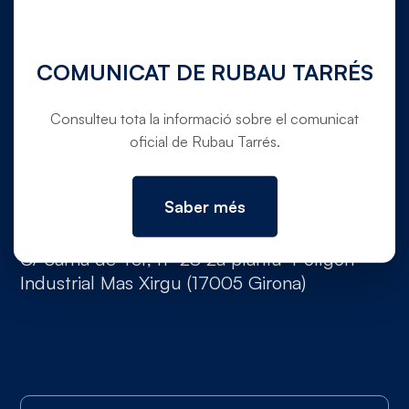
COMUNICAT DE RUBAU TARRÉS
OFICINES A VERGES I DOMICILI SOCIAL
Ctra. C-31 de Torroella de Montgrí a Verges,
Consulteu tota la informació sobre el comunicat
oficial de Rubau Tarrés.
pk. 354,5 (Canet de La Tallada, 17134,
Girona)
Saber més
OFICINES A GIRONA
C/ Sarrià de Ter, nº 28 2a planta Polígon
Industrial Mas Xirgu (17005 Girona)