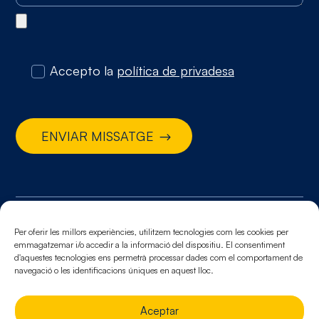
Accepto la
política de privadesa
ENVIAR MISSATGE
© 2026. Tots els drets reservats
Per oferir les millors experiències, utilitzem tecnologies com les cookies per
emmagatzemar i/o accedir a la informació del dispositiu. El consentiment
Avis legal.
Política de cookies.
Política de privacitat
d'aquestes tecnologies ens permetrà processar dades com el comportament de
navegació o les identificacions úniques en aquest lloc.
Aceptar