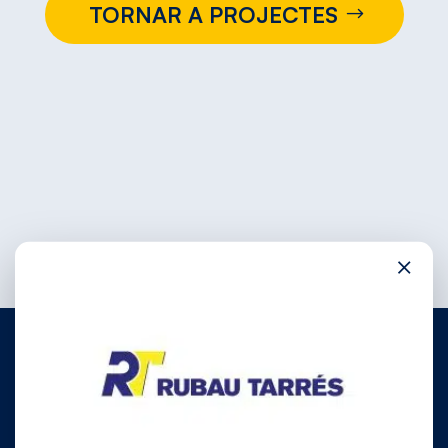
TORNAR A PROJECTES
×
972 780 030
info@rubautarres.com