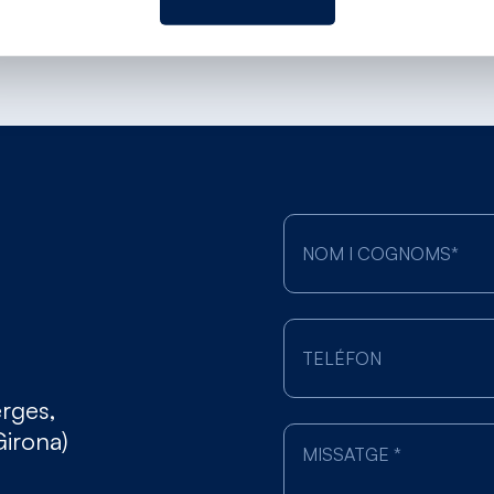
erges,
Girona)