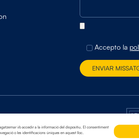
gon
Accepto la
pol
ENVIAR MISSAT
at
agatzemar i/o accedir a la informació del dispositiu. El consentiment
egació o les identificacions úniques en aquest lloc.