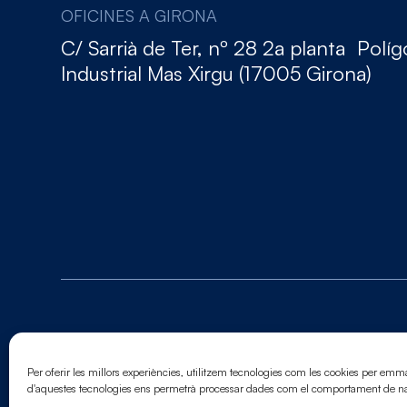
OFICINES A GIRONA
C/ Sarrià de Ter, nº 28 2a planta Polí
Industrial Mas Xirgu (17005 Girona)
© 2026. Tots els drets reservats
Avis legal.
Política de cookies.
Política de privacit
Per oferir les millors experiències, utilitzem tecnologies com les cookies per emm
d'aquestes tecnologies ens permetrà processar dades com el comportament de nav