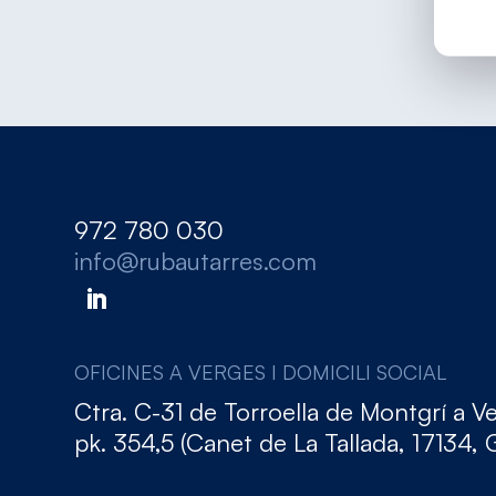
972 780 030
info@rubautarres.com
OFICINES A VERGES I DOMICILI SOCIAL
Ctra. C-31 de Torroella de Montgrí a V
pk. 354,5 (Canet de La Tallada, 17134, 