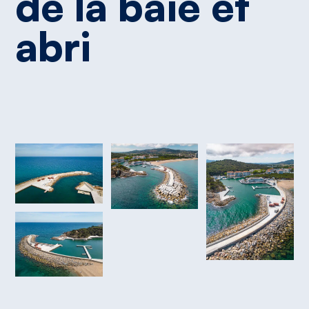
de
la
baie
et
abri