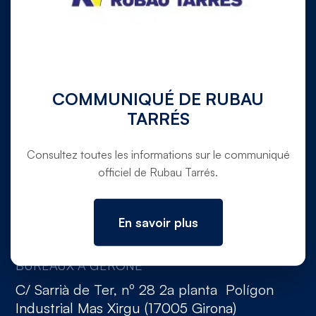
972 780 030
info@rubautarres.com
COMMUNIQUÉ DE RUBAU
TARRÉS
Consultez toutes les informations sur le communiqué
BUREAUX À VERGES ET SIÈGE SOCIAL
officiel de Rubau Tarrés.
Ctra. C-31 de Torroella de Montgrí a Verges,
pk. 354,5 (Canet de La Tallada, 17134,
Girona)
En savoir plus
BUREAUX À GÉRONE
C/ Sarrià de Ter, nº 28 2a planta Polígon
Industrial Mas Xirgu (17005 Girona)