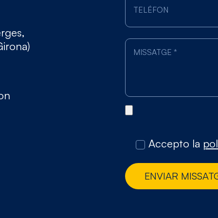
erges,
Girona)
gon
Accepto la
pol
ENVIAR MISSAT