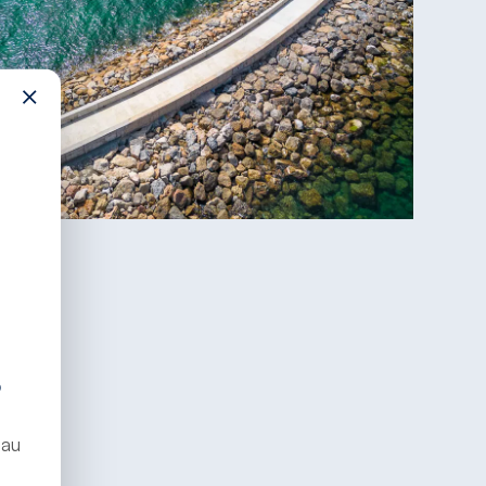
×
S
bau