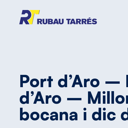
Port
d’Aro
–
d’Aro
–
Millo
bocana
i
dic