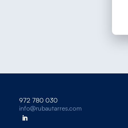
972 780 030
info@rubautarres.com