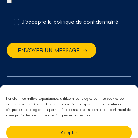
J'accepte la
politique de confidentialité
ENVOYER UN MESSAGE
© 2026. Tous droits réservés
Mentions légales.
Politique de cookies.
Politique de
Per oferir les millors experiències, utilitzem tecnologies com les cookies per
emmagatzemar i/o accedir a la informació del dispositiu. El consentiment
confidentialité
d'aquestes tecnologies ens permetrà processar dades com el comportament de
navegació o les identificacions úniques en aquest lloc.
Aceptar