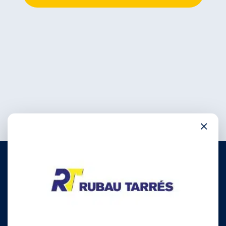
×
972 780 030
info@rubautarres.com