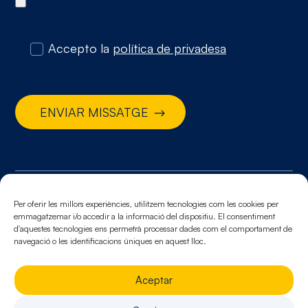
Accepto la
política de privadesa
ENVIAR MISSATGE
© 2026. Tots els drets reservats
Per oferir les millors experiències, utilitzem tecnologies com les cookies per
emmagatzemar i/o accedir a la informació del dispositiu. El consentiment
Avis legal.
Política de cookies.
Política de privacitat
d'aquestes tecnologies ens permetrà processar dades com el comportament de
navegació o les identificacions úniques en aquest lloc.
Aceptar