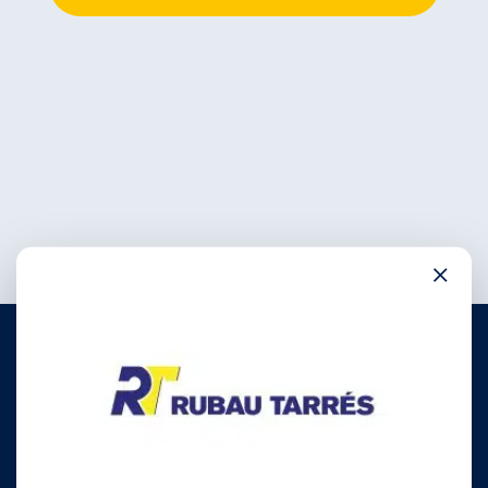
×
972 780 030
info@rubautarres.com