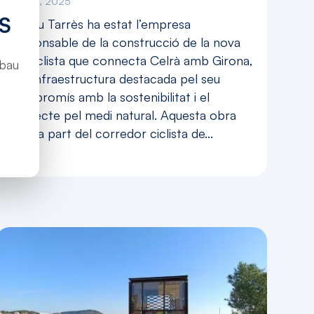
Oct 10, 2025
S
Rubau Tarrès ha estat l’empresa
responsable de la construcció de la nova
via ciclista que connecta Celrà amb Girona,
ubau
una infraestructura destacada pel seu
compromís amb la sostenibilitat i el
respecte pel medi natural. Aquesta obra
forma part del corredor ciclista de...