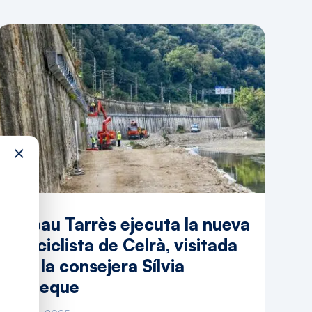
×
Rubau Tarrès ejecuta la nueva
vía ciclista de Celrà, visitada
por la consejera Sílvia
Paneque