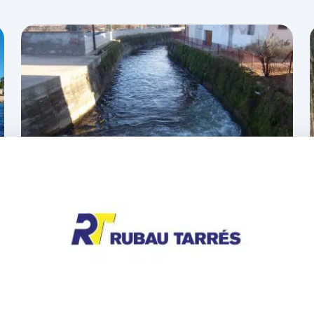
Salt renueva cuatro
compuertas y repara la
acequia Monar para evitar
pérdidas de agua