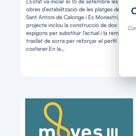
L’Estat va iniciar el 15 de setembre les
obres d’estabilització de les platges de
Sant Antoni de Calonge i Es Monestrí.El
projecte inclou la construcció de dos nous
Con
espigons per substituir l’actual i la remoció i
trasllat de sorra per reforçar el perfil
costaner.En la...